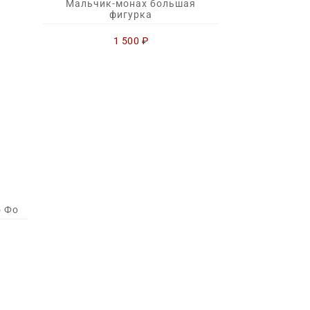
Мальчик-монах большая
фигурка
1 500
₽
о Фо