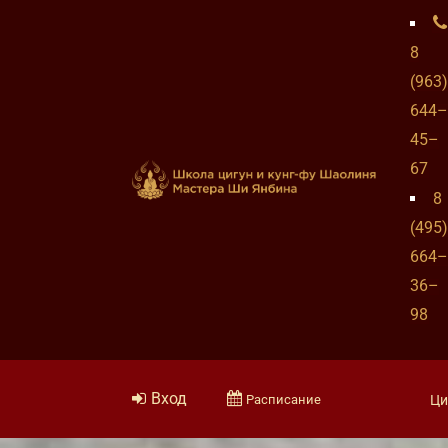
8
(963)
644–
45–
67
8
(495)
664–
36–
98
Вход
Расписание
Ци