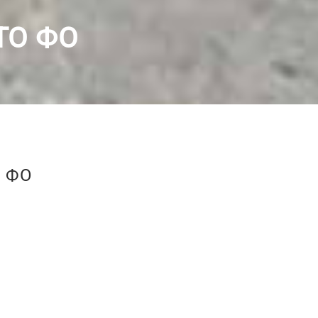
ТО ФО
 ФО