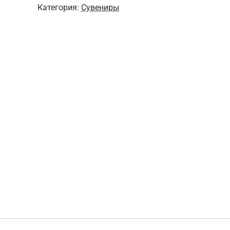
Категория:
Сувениры
монаха
№1
Амито
Фо