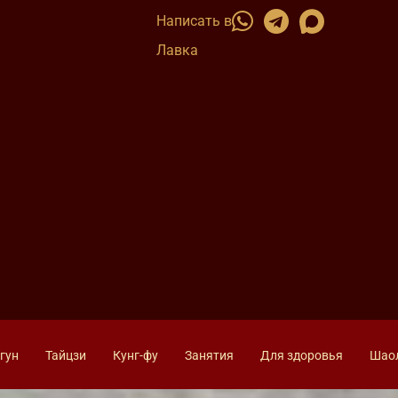
Написать в
Лавка
гун
Тайцзи
Кунг-фу
Занятия
Для здоровья
Шао