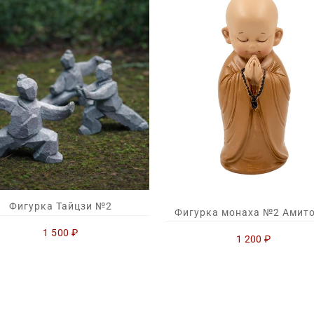
Фигурка Тайцзи №2
Фигурка монаха №2 Амит
1 500
₽
1 200
₽