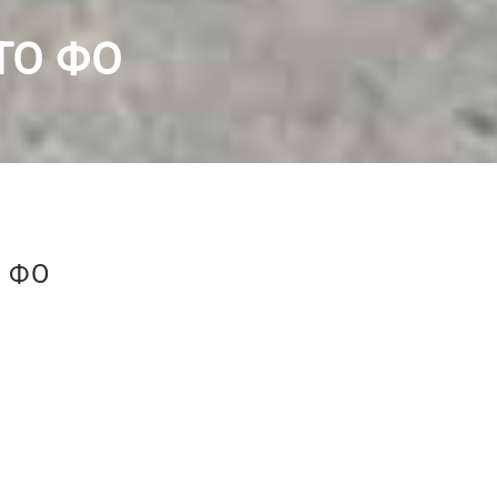
ТО ФО
 ФО