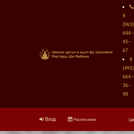
8
(963)
644–
45–
67
8
(495)
664–
36–
98
Вход
Расписание
Ци