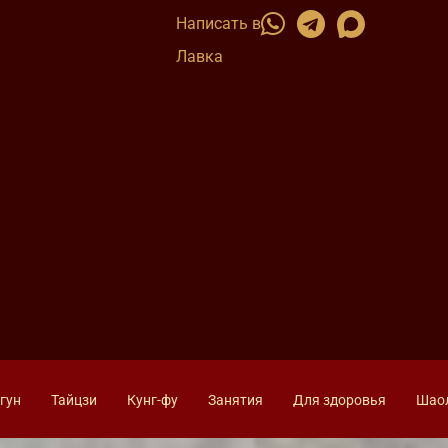
Написать в
Лавка
гун
Тайцзи
Кунг-фу
Занятия
Для здоровья
Шао