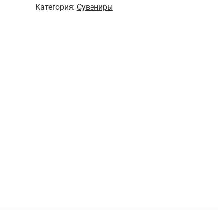
Категория:
Сувениры
монаха
№2
Амито
Фо