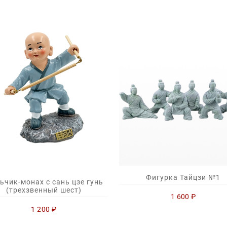
Фигурка Тайцзи №1
ьчик-монах с сань цзе гунь
(трехзвенный шест)
1 600
₽
1 200
₽