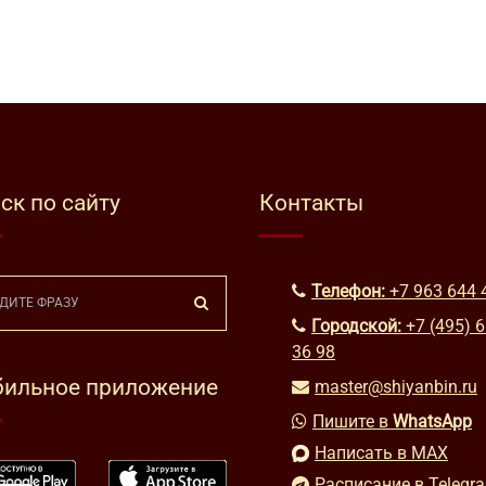
ск по сайту
Контакты
Телефон:
+7 963 644 
Городской:
+7 (495) 
36 98
ильное приложение
master@shiyanbin.ru
Пишите в
WhatsApp
Написать в MAX
Расписание в Telegr