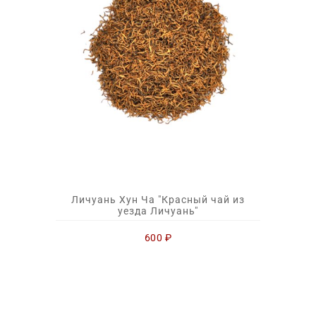
Личуань Хун Ча "Красный чай из
уезда Личуань"
600
₽