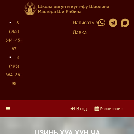
Написать в
8
(963)
Лавка
644–45–
67
8
(495)
664–36–
98
Вход
Расписание
ЦЗИНЬ ХУА ХУН ЧА