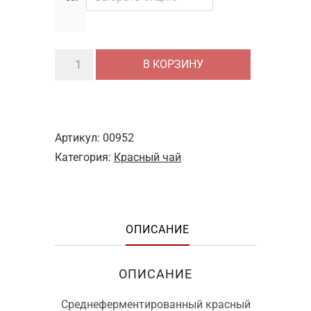
Количество
В КОРЗИНУ
товара
Цзинь
Хуа
Хун
Артикул:
00952
Ча
Категория:
Красный чай
«Золотой
Бутон»
ОПИСАНИЕ
ОПИСАНИЕ
Среднеферментированный красный