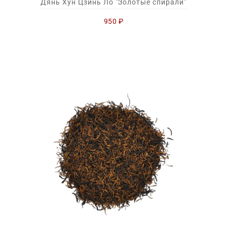
Дянь Хун Цзинь Ло "Золотые спирали"
950
₽