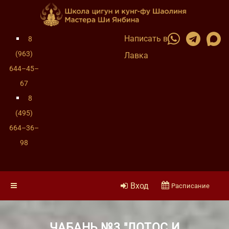
Написать в
8
(963)
Лавка
644–45–
67
8
(495)
664–36–
98
Вход
Расписание
ЧАБАНЬ №3 "ЛОТОС И