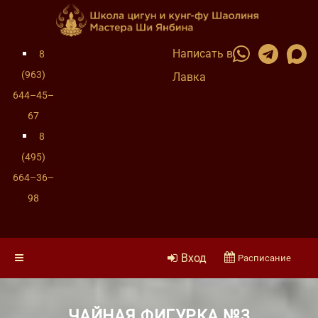
Написать в
8
(963)
Лавка
644–45–
67
8
(495)
664–36–
98
Вход
Расписание
ЧАЙНАЯ ФИГУРКА №3