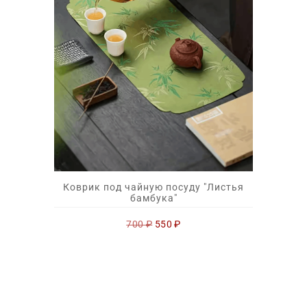
Коврик под чайную посуду "Листья
бамбука"
Первоначальная
Текущая
700
₽
550
₽
цена
цена:
составляла
550 ₽.
700 ₽.