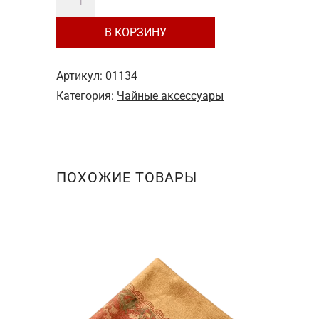
550 ₽.
товара
В КОРЗИНУ
№1
Чайное
полотенце
Артикул:
01134
"Бамбук"
Категория:
Чайные аксессуары
ПОХОЖИЕ ТОВАРЫ