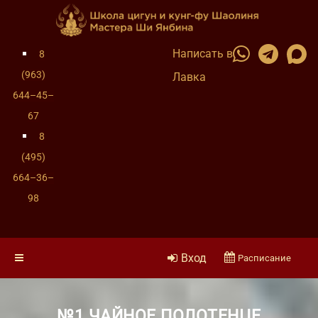
Написать в
8
(963)
Лавка
644–45–
67
8
(495)
664–36–
98
Вход
Расписание
№1 ЧАЙНОЕ ПОЛОТЕНЦЕ