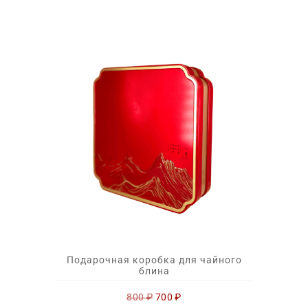
Подарочная коробка для чайного
блина
Первоначальная
Текущая
800
₽
700
₽
цена
цена: