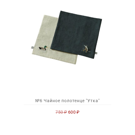
№6 Чайное полотенце "Утка"
Первоначальная
Текущая
750
₽
600
₽
цена
цена:
составляла
600 ₽.
750 ₽.