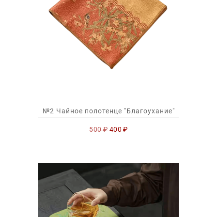
№2 Чайное полотенце "Благоухание"
Первоначальная
Текущая
500
₽
400
₽
цена
цена:
составляла
400 ₽.
500 ₽.