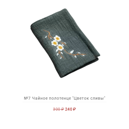
№7 Чайное полотенце "Цветок сливы"
Первоначальная
Текущая
300
₽
240
₽
цена
цена:
составляла
240 ₽.
300 ₽.