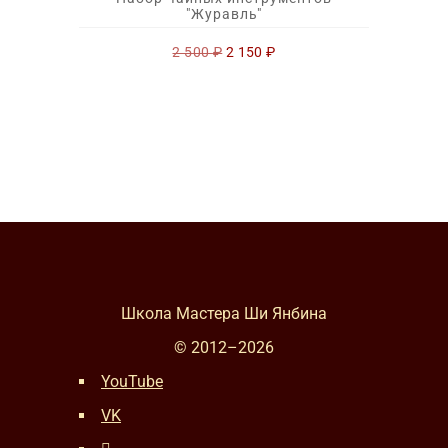
"Журавль"
Первоначальная
Текущая
2 500
₽
2 150
₽
цена
цена:
составляла
2
2
150 ₽.
500 ₽.
Школа Мастера Ши Янбина
© 2012–
2026
YouTube
VK