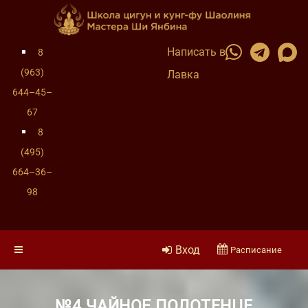
Написать в
8
(963)
Лавка
644–45–
67
8
(495)
664–36–
98
Вход
Расписание
№4 ЧАЙНОЕ ПОЛОТЕНЦЕ