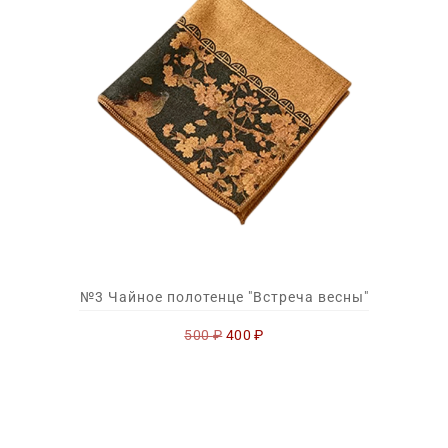
№3 Чайное полотенце "Встреча весны"
Первоначальная
Текущая
500
₽
400
₽
цена
цена:
составляла
400 ₽.
500 ₽.