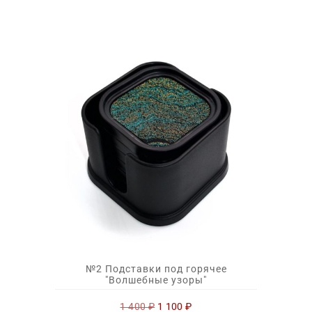
№2 Подставки под горячее
"Волшебные узоры"
Первоначальная
Текущая
1 400
₽
1 100
₽