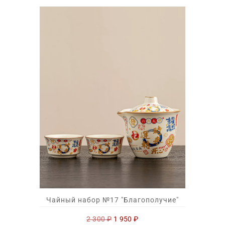
900 ₽.
Чайный набор №17 "Благополучие"
Первоначальная
Текущая
2 300
₽
1 950
₽