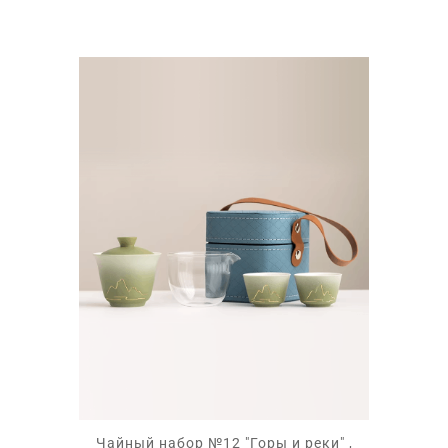
цена
цена:
составляла
1
2
950 ₽.
300 ₽.
Чайный набор №12 "Горы и реки" ,