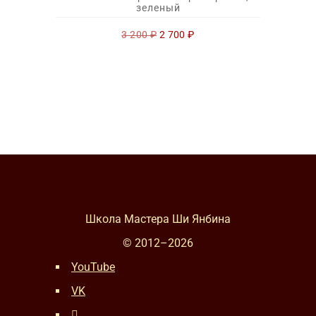
зеленый
Первоначальная
Текущая
3 200
₽
2 700
₽
цена
цена:
составляла
2
3
700 ₽.
200 ₽.
Школа Мастера Ши Янбина
© 2012–
2026
YouTube
VK