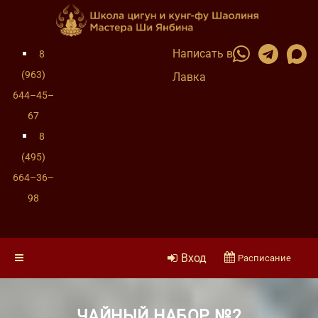
Написать в
8
(963)
Лавка
644–45–
67
8
(495)
664–36–
98
Вход
Расписание
ЧАЙНЫЙ НАБОР №2