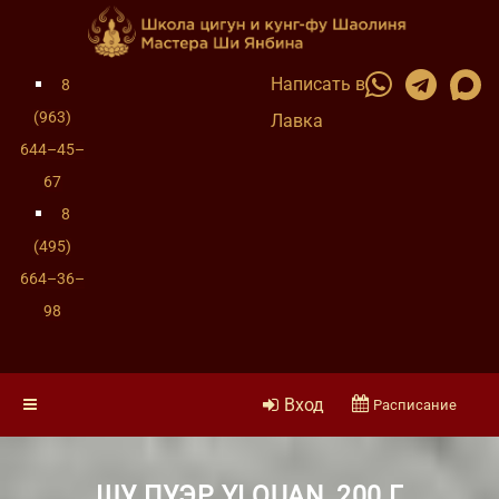
Написать в
8
(963)
Лавка
644–45–
67
8
(495)
664–36–
98
Вход
Расписание
ШУ ПУЭР YI QUAN, 200 Г