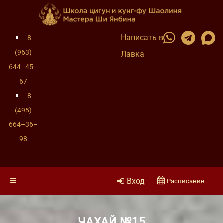
Написать в
8
(963)
Лавка
644–45–
67
8
(495)
664–36–
98
Вход
Расписание
ЧАХАЙ №15