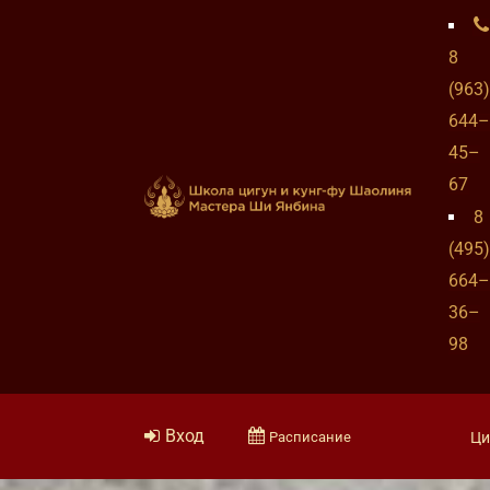
8
(963)
644–
45–
67
8
(495)
664–
36–
98
Вход
Расписание
Ци