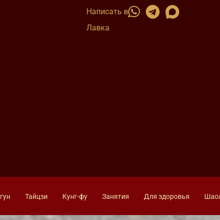
Написать в
Лавка
гун
Тайцзи
Кунг-фу
Занятия
Для здоровья
Шао