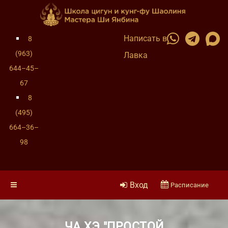
Написать в
8
(963)
Лавка
644–45–
67
8
(495)
664–36–
98
Вход
Расписание
ЧА ХЭ "ПРОСТОЙ