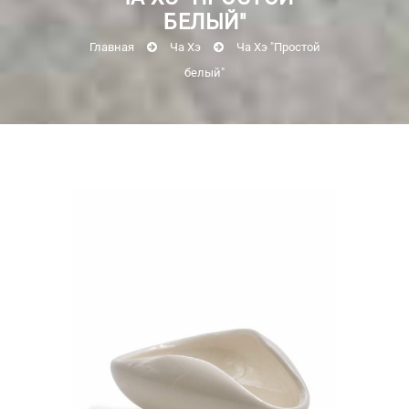
БЕЛЫЙ"
Главная
Ча Хэ
Ча Хэ "Простой
белый"