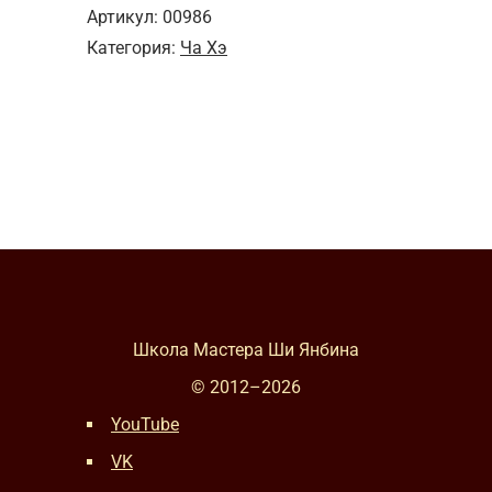
"Простой
Артикул:
00986
белый"
Категория:
Ча Хэ
Школа Мастера Ши Янбина
© 2012–
2026
YouTube
VK