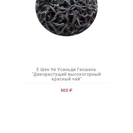
Е Шен Уи Усаньди Гаошань
"Дикорастущий высокогорный
красный чай"
600
₽