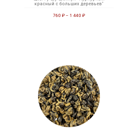
красный с больших деревьев"
760
₽
–
1 440
₽