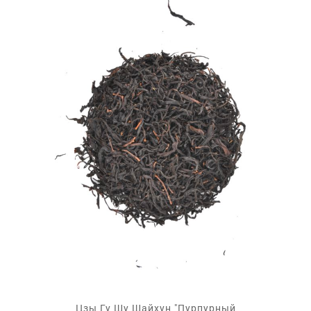
Цзы Гу Шу Шайхун "Пурпурный