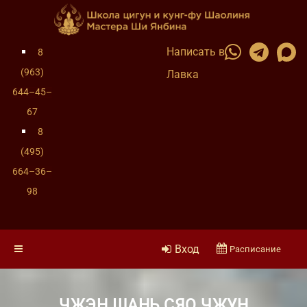
Написать в
8
(963)
Лавка
644–45–
67
8
(495)
664–36–
98
Вход
Расписание
ЧЖЭН ШАНЬ СЯО ЧЖУН