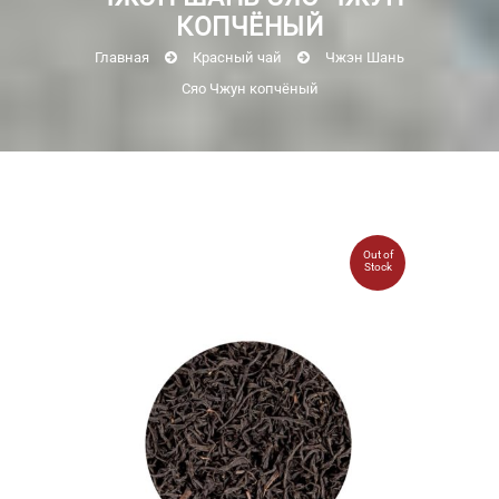
КОПЧЁНЫЙ
Главная
Красный чай
Чжэн Шань
Сяо Чжун копчёный
Out of
Stock