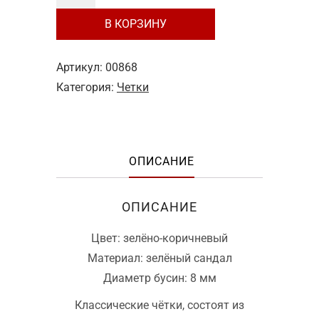
товара
В КОРЗИНУ
Чётки
№9
классические,
Артикул:
00868
зелёный
Категория:
Четки
сандал
ОПИСАНИЕ
ОПИСАНИЕ
Цвет: зелёно-коричневый
Материал: зелёный сандал
Диаметр бусин: 8 мм
Классические чётки, состоят из