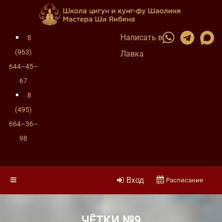
Написать в
8
(963)
Лавка
644–45–
67
8
(495)
664–36–
98
Вход
Расписание
ЧЁТКИ №9