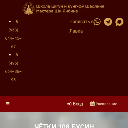
Написать в
8
(963)
Лавка
644–45–
67
8
(495)
664–36–
98
Вход
Расписание
ЧЁТКИ 108 БУСИН