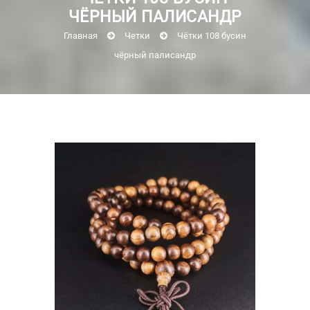
ЧЁРНЫЙ ПАЛИСАНДР
Главная
Четки
Чётки 108 бусин
чёрный палисандр