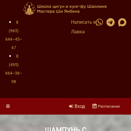
Написать в
8
(963)
Лавка
644–45–
67
8
(495)
664–36–
98
Вход
Расписание
ШАМПУНЬ С