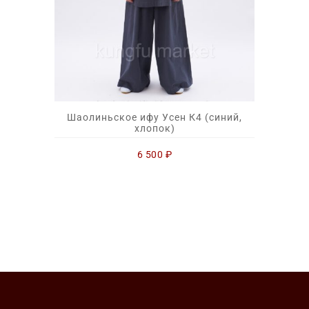
Шаолиньское ифу Усен К4 (синий,
хлопок)
6 500
₽