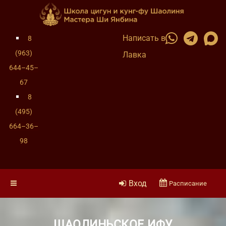
Написать в
8
(963)
Лавка
644–45–
67
8
(495)
664–36–
98
Вход
Расписание
ШАОЛИНЬСКОЕ ИФУ