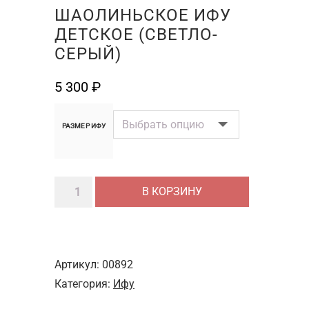
ШАОЛИНЬСКОЕ ИФУ
ДЕТСКОЕ (СВЕТЛО-
СЕРЫЙ)
5 300
₽
РАЗМЕР ИФУ
Количество
В КОРЗИНУ
товара
Шаолиньское
ифу
детское
Артикул:
00892
(светло-
Категория:
Ифу
серый)