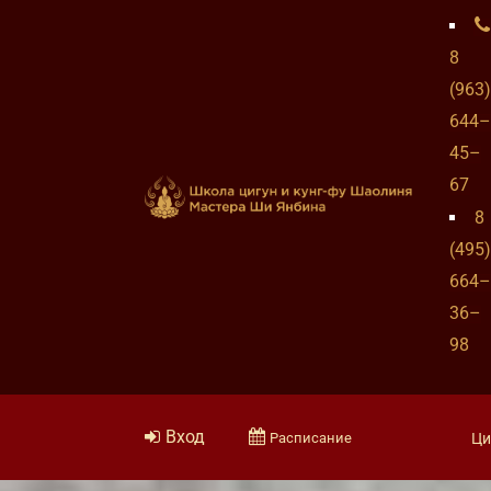
8
(963)
644–
45–
67
8
(495)
664–
36–
98
Вход
Расписание
Ци