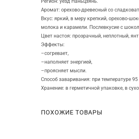
Регион: уезд Наньцзянь.
Аромат: орехово-древесный со сладкова
Вкус: яркий, в меру крепкий, орехово-шо
молока и карамели. Послевкусие с шоко
Цвет настоя: прозрачный, неплотный, ян
Эффекты:
–согревает,
–наполняет энергией,
–проясняет мысли.
Способ заваривания: при температуре 95
Хранение: в герметичной упаковке, в сухо
ПОХОЖИЕ ТОВАРЫ