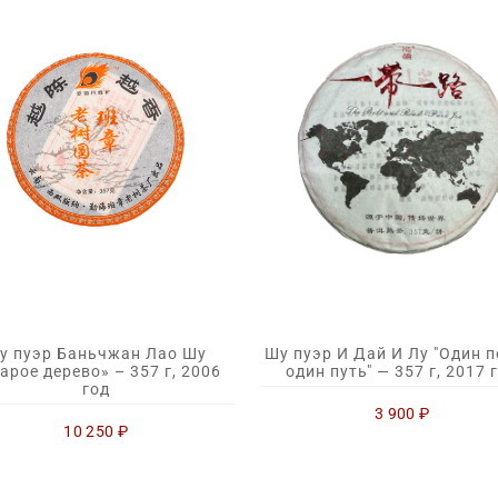
у пуэр Баньчжан Лао Шу
Шу пуэр И Дай И Лу "Один п
арое дерево» – 357 г, 2006
один путь" — 357 г, 2017 
год
3 900
₽
10 250
₽