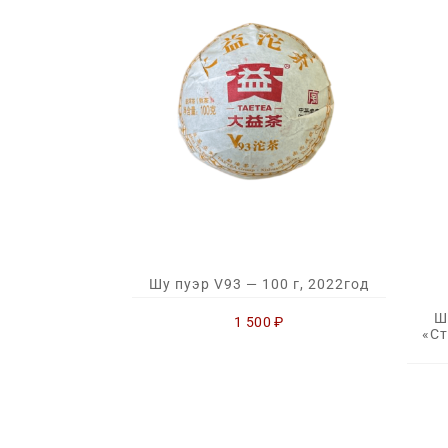
Шу пуэр V93 — 100 г, 2022год
Ш
1 500
₽
«Ст