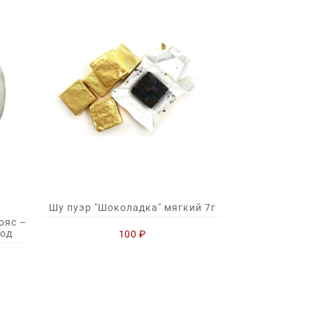
Шу пуэр "Шоколадка" мягкий 7г
ояс –
год
100
₽