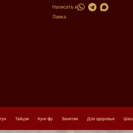
Написать в
Лавка
гун
Тайцзи
Кунг-фу
Занятия
Для здоровья
Шао