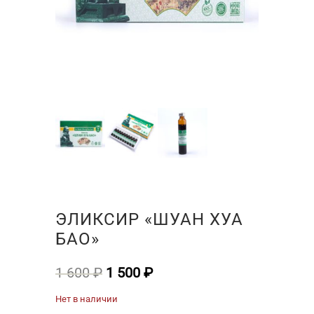
ЭЛИКСИР «ШУАН ХУА
БАО»
Первоначальная
Текущая
1 600
₽
1 500
₽
цена
цена:
Нет в наличии
составляла
1