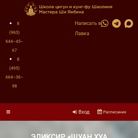
Написать в
8
(963)
Лавка
644–45–
67
8
(495)
664–36–
98
Вход
Расписание
ЭЛИКСИР «ШУАН ХУА