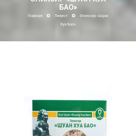
БАО»
Главная
Ливест
Эликсир «Шуан
Хуа Бао»