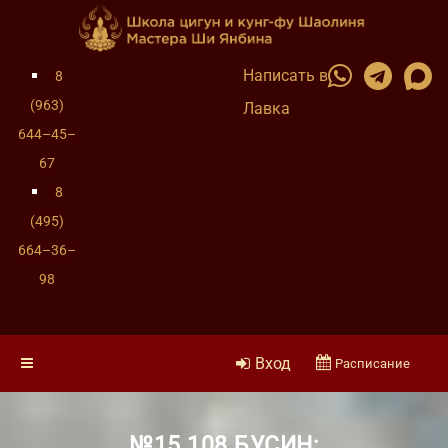
Написать в
8
(963)
Лавка
644–45–
67
8
(495)
664–36–
98
Вход
Расписание
№15 108 БУСИН: