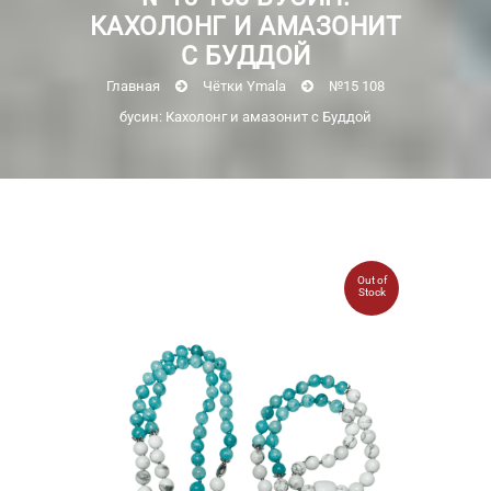
КАХОЛОНГ И АМАЗОНИТ
С БУДДОЙ
Главная
Чётки Ymala
№15 108
бусин: Кахолонг и амазонит с Буддой
Out of
Stock