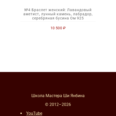
№4 Браслет женский: Лавандовый
аметист, лунный камень, лабрадор,
серебряная бусина Ом 925
10 500
₽
Школа Мастера Ши Янбина
© 2012–
2026
YouTube