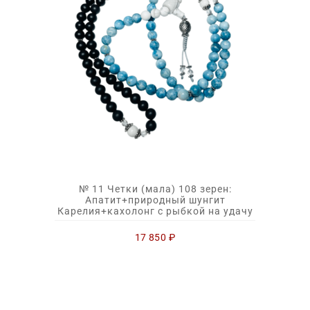
№ 11 Четки (мала) 108 зерен:
Апатит+природный шунгит
Карелия+кахолонг с рыбкой на удачу
17 850
₽