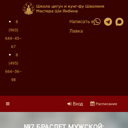
Написать в
8
(963)
Лавка
644–45–
67
8
(495)
664–36–
98
Вход
Расписание
№7 БРАСЛЕТ МУЖСКОЙ: