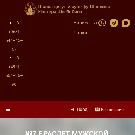
Написать в
8
(963)
Лавка
644–45–
67
8
(495)
664–36–
98
Вход
Расписание
№7 БРАСЛЕТ МУЖСКОЙ: