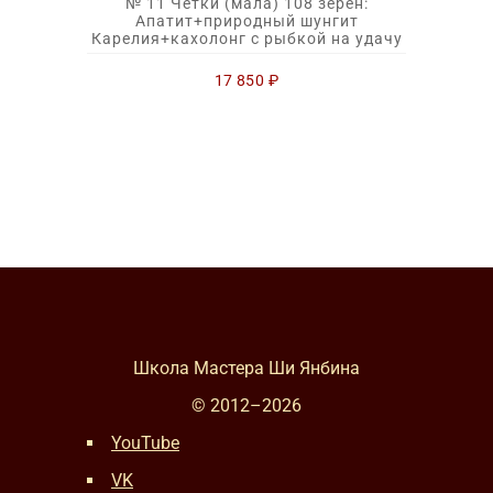
№ 11 Четки (мала) 108 зерен:
Апатит+природный шунгит
Карелия+кахолонг с рыбкой на удачу
17 850
₽
Школа Мастера Ши Янбина
© 2012–
2026
YouTube
VK