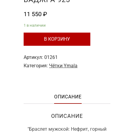
11 550
₽
1 в наличии
Количество
В КОРЗИНУ
товара
№7
Артикул:
01261
Браслет
Категория:
Чётки Ymala
мужской:
Нефрит,
горный
хрусталь,
ОПИСАНИЕ
серебряная
застежка,
ОПИСАНИЕ
бусина
Ваджра
"Браслет мужской: Нефрит, горный