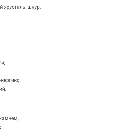
й хрусталь, шнур.
и;
энергию;
ий.
 камнем;
;