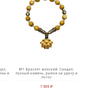
дал,
№1 Браслет женский: Сандал,
ины и
лунный камень, рыбки на удачу и
лотос
7 500
₽