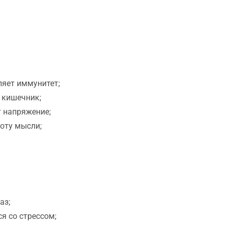
ляет иммунитет;
 кишечник;
т напряжение;
оту мысли;
аз;
я со стрессом;