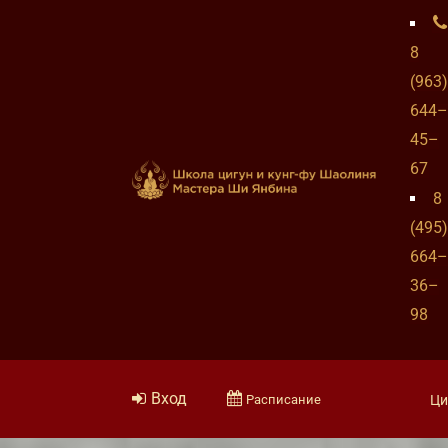
8
(963)
644–
45–
67
8
(495)
664–
36–
98
Вход
Расписание
Ци