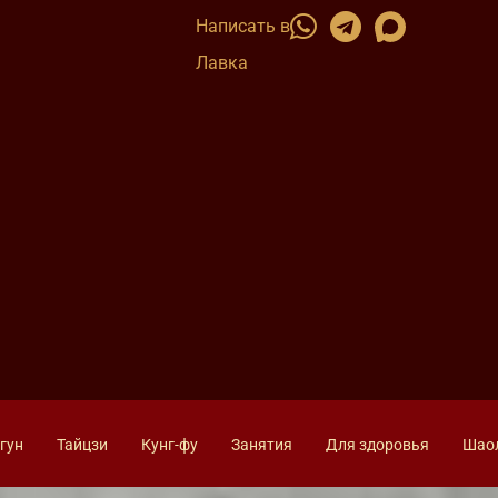
Написать в
Лавка
гун
Тайцзи
Кунг-фу
Занятия
Для здоровья
Шао