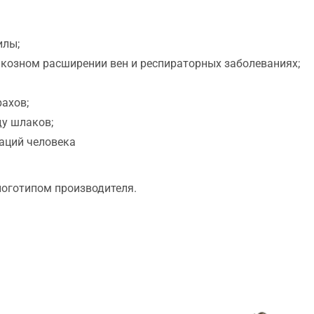
илы;
икозном расширении вен и респираторных заболеваниях;
рахов;
ду шлаков;
раций человека
логотипом производителя.