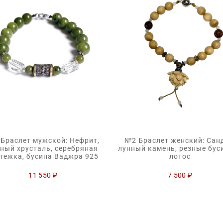
Браслет мужской: Нефрит,
№2 Браслет женский: Сан
ный хрусталь, серебряная
лунный камень, резные бус
тежка, бусина Ваджра 925
лотос
11 550
₽
7 500
₽