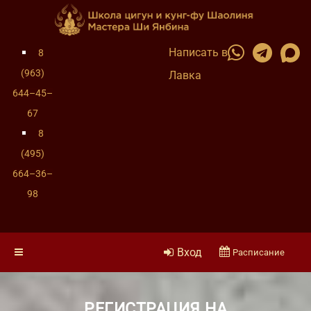
Написать в
8
(963)
Лавка
644–45–
67
8
(495)
664–36–
98
Вход
Расписание
РЕГИСТРАЦИЯ НА