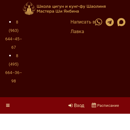
Написать в
8
(963)
Лавка
644–45–
67
8
(495)
664–36–
98
Вход
Расписание