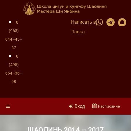
Написать в
8
(963)
Лавка
644–45–
67
8
(495)
664–36–
98
Вход
Расписание
ШАОЛИНЬ 2014 – 2017