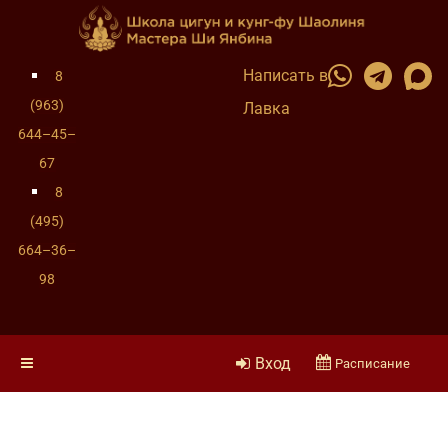
Написать в
8
(963)
Лавка
644–45–
67
8
(495)
664–36–
98
Вход
Расписание