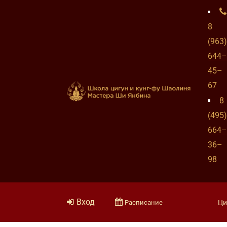
8
(963)
644–
45–
67
8
(495)
664–
36–
98
Вход
Расписание
Ци