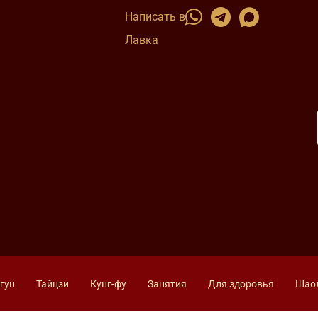
Написать в
Лавка
гун
Тайцзи
Кунг-фу
Занятия
Для здоровья
Шао