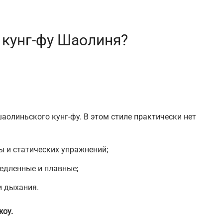
 кунг-фу Шаолиня?
аолиньского кунг-фу. В этом стиле практически нет
ы и статических упражнений;
едленные и плавные;
и дыхания.
жоу.