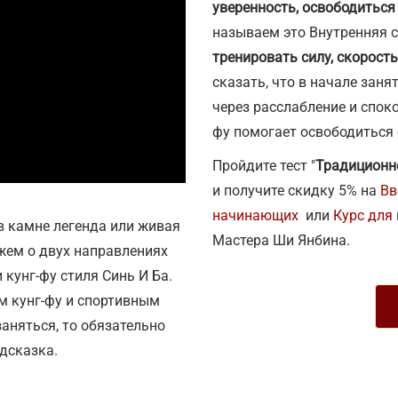
уверенность, освободиться
называем это Внутренняя 
тренировать силу, скорость
сказать, что в начале заня
через расслабление и споко
фу помогает освободиться 
Пройдите тест "
Традиционно
и получите скидку 5% на
Вв
начинающих
или
Курс для
в камне легенда или живая
Мастера Ши Янбина.
жем о двух направлениях
 кунг-фу стиля Синь И Ба.
м кунг-фу и спортивным
заняться, то обязательно
одсказка.