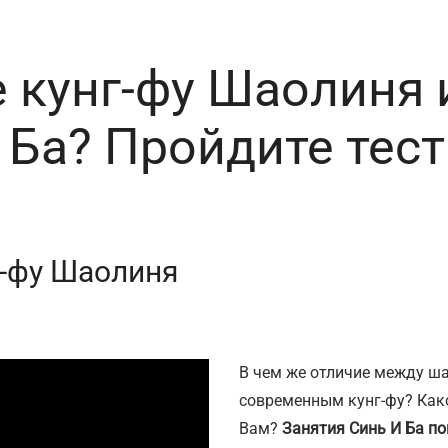
 кунг-фу Шаолиня 
 Ба? Пройдите тест 
г-фу Шаолиня
В чем же отличие между ша
современным кунг-фу? Как
Вам?
Занятия Синь И Ба по