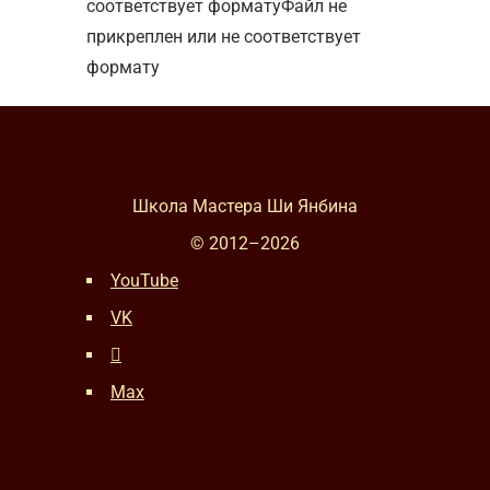
соответствует форматуФайл не
прикреплен или не соответствует
формату
Школа Мастера Ши Янбина
© 2012–
2026
YouTube
VK
Max