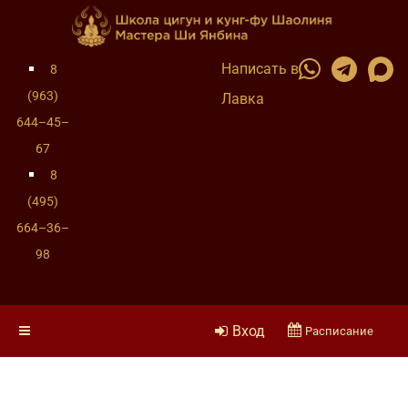
Написать в
8
(963)
Лавка
644–45–
67
8
(495)
664–36–
98
Вход
Расписание