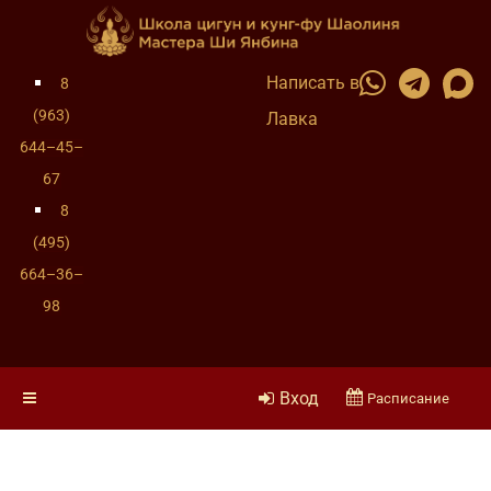
Написать в
8
(963)
Лавка
644–45–
67
8
(495)
664–36–
98
Вход
Расписание