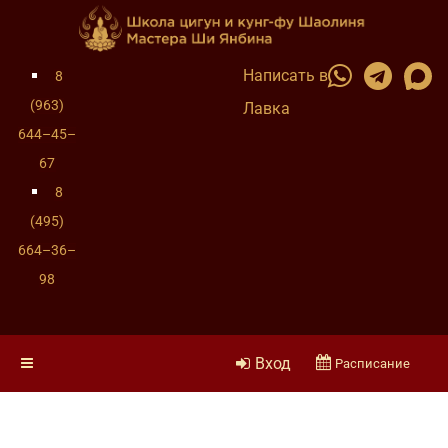
Написать в
8
(963)
Лавка
644–45–
67
8
(495)
664–36–
98
Вход
Расписание