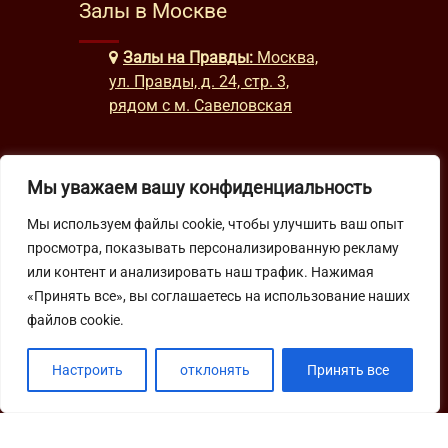
Залы в Москве
Залы на Правды:
Москва,
ул. Правды, д. 24, стр. 3,
рядом с м. Савеловская
Часы работы
Мы уважаем вашу конфиденциальность
Мы используем файлы cookie, чтобы улучшить ваш опыт
будни: с 9:00 до 22:00
просмотра, показывать персонализированную рекламу
выходные: с 10:00 до 19:30
или контент и анализировать наш трафик. Нажимая
«Принять все», вы соглашаетесь на использование наших
Подпишитесь на нашу рассылку
файлов cookie.
Настроить
отклонять
Принять все