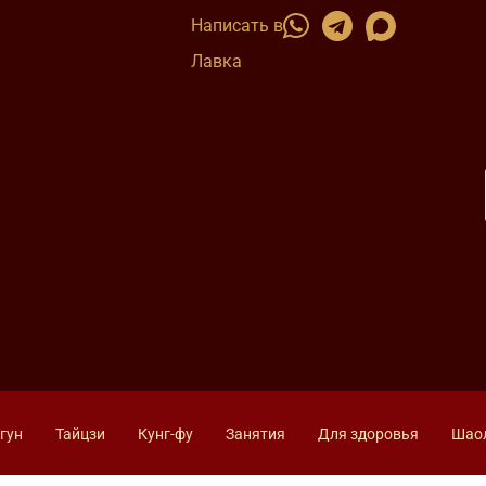
Написать в
Лавка
гун
Тайцзи
Кунг-фу
Занятия
Для здоровья
Шао