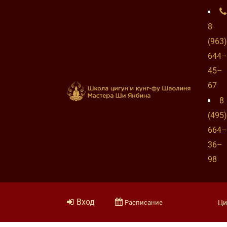
8
(963)
644–
45–
67
8
(495)
664–
36–
98
Вход
Расписание
Ци