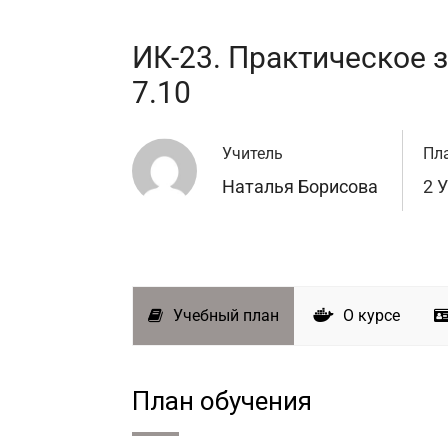
ИК-23. Практическое з
7.10
Учитель
Пл
Наталья Борисова
2 
Учебный план
О курсе
План обучения