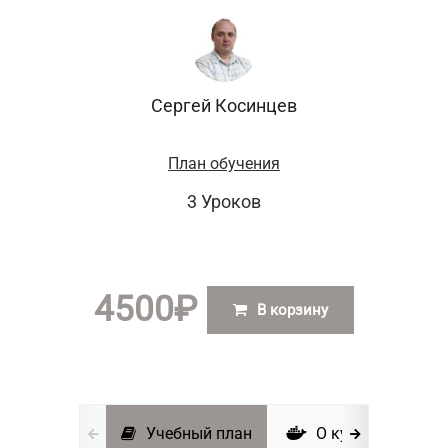
Сергей Косинцев
План обучения
3 Уроков
4500
₽
В корзину
Учебный план
О курсе
И