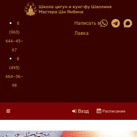
Написать в
8
(963)
Лавка
644–45–
67
8
(495)
664–36–
98
Вход
Расписание