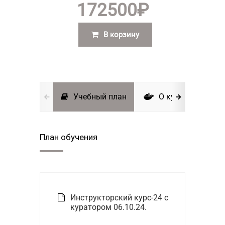
172500
₽
В корзину
Учебный план
О курсе
И
План обучения
Инструкторский курс-24 с
куратором 06.10.24.