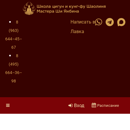
Написать в
8
(963)
Лавка
644–45–
67
8
(495)
664–36–
98
Вход
Расписание