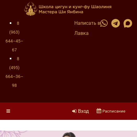
Написать в
8
(963)
Лавка
644–45–
67
8
(495)
664–36–
98
Вход
Расписание