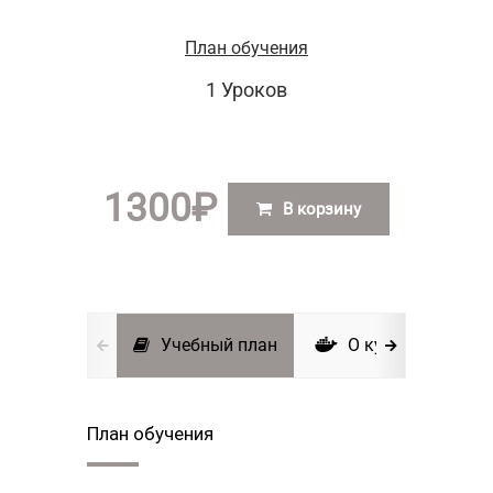
План обучения
1 Уроков
1300
₽
В корзину
Учебный план
О курсе
И
План обучения