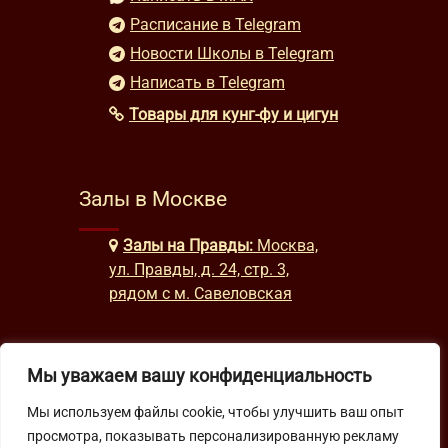
Расписание в Telegram
Новости Школы в Telegram
Написать в Telegram
Товары для кунг-фу и цигун
Залы в Москве
Залы на Правды:
Москва,
ул. Правды, д. 24, стр. 3,
рядом с м. Савеловская
Часы работы
Мы уважаем вашу конфиденциальность
Мы используем файлы cookie, чтобы улучшить ваш опыт
будни: с 9:00 до 22:00
просмотра, показывать персонализированную рекламу
выходные: с 10:00 до 19:30