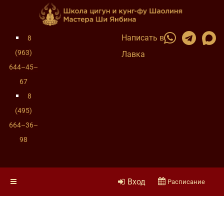
Написать в
8
(963)
Лавка
644–45–
67
8
(495)
664–36–
98
Вход
Расписание