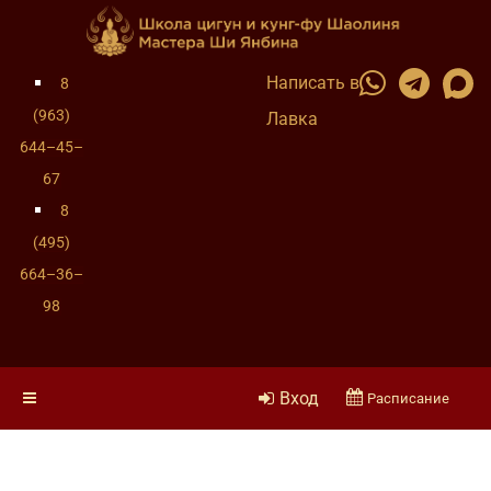
Написать в
8
(963)
Лавка
644–45–
67
8
(495)
664–36–
98
Вход
Расписание