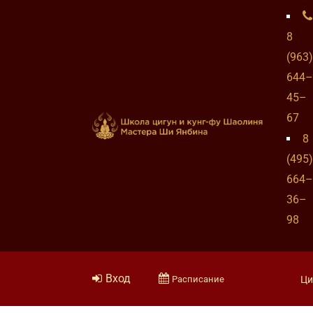
8
(963)
644–
45–
67
8
(495)
664–
36–
98
Вход
Расписание
Ци