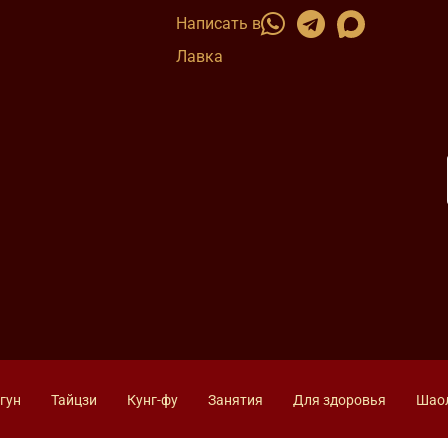
Написать в
Лавка
гун
Тайцзи
Кунг-фу
Занятия
Для здоровья
Шао