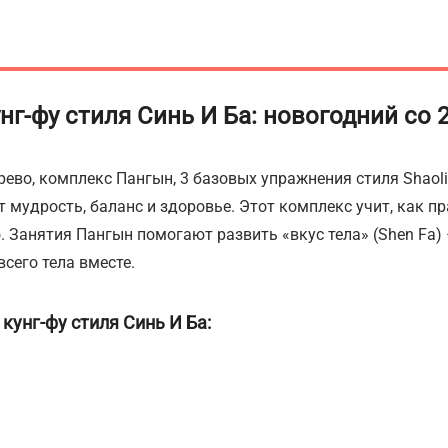
нг-фу стиля Синь И Ба
: новогодний со 2
во, комплекс Пангын, 3 базовых упражнения стиля Shaolin 
ет мудрость, баланс и здоровье. Этот комплекс учит, как п
. Занятия Пангын помогают развить «вкус тела» (Shen Fa) 
сего тела вместе.
кунг-фу стиля Синь И Ба: