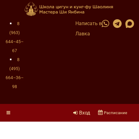
Написать в
8
(963)
Лавка
644–45–
67
8
(495)
664–36–
98
Вход
Расписание