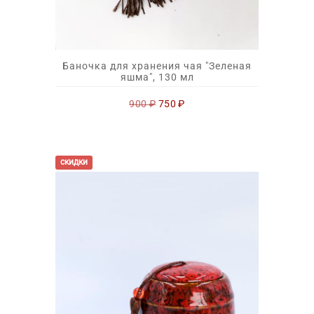
Баночка для хранения чая "Зеленая
яшма", 130 мл
Первоначальная
Текущая
900
₽
750
₽
цена
цена:
составляла
750 ₽.
900 ₽.
скидки