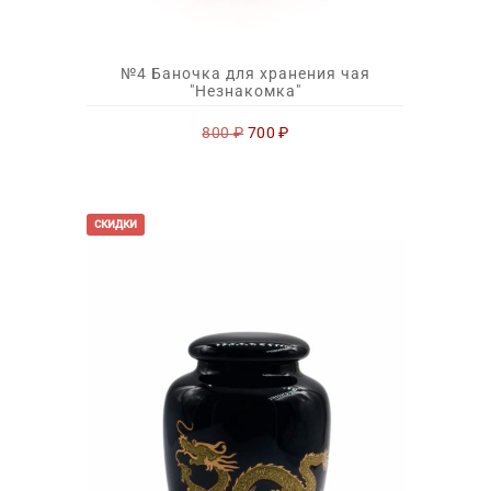
№4 Баночка для хранения чая
"Незнакомка"
Первоначальная
Текущая
800
₽
700
₽
цена
цена:
составляла
700 ₽.
800 ₽.
скидки