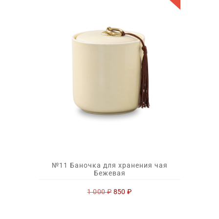
№11 Баночка для хранения чая
Бежевая
Первоначальная
Текущая
1 000
₽
850
₽
цена
цена:
составляла
850 ₽.
1