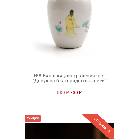
№8 Баночка для хранения чая
"Девушка благородных кровей"
Первоначальная
Текущая
800
₽
700
₽
цена
цена:
составляла
700 ₽.
800 ₽.
Новинка
скидки