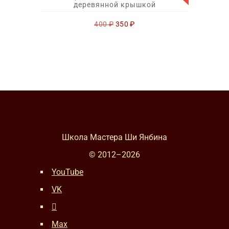
деревянной крышкой
Первоначальная
Текущая
400
₽
350
₽
цена
цена:
составляла
350 ₽.
400 ₽.
Школа Мастера Ши Янбина
© 2012–
2026
YouTube
VK
Max