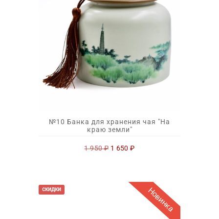
№10 Банка для хранения чая "На
краю земли"
Первоначальная
Текущая
1 950
₽
1 650
₽
цена
цена:
составляла
1
1
650 ₽.
950 ₽.
Новинка
скидки