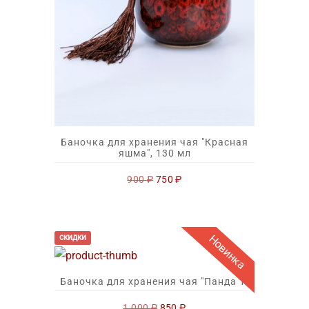
Баночка для хранения чая "Красная
яшма", 130 мл
Первоначальная
Текущая
900
₽
750
₽
цена
цена:
составляла
750 ₽.
900 ₽.
Новинка
скидки
Баночка для хранения чая "Панда 1"
Первоначальная
Текущая
1 000
₽
850
₽