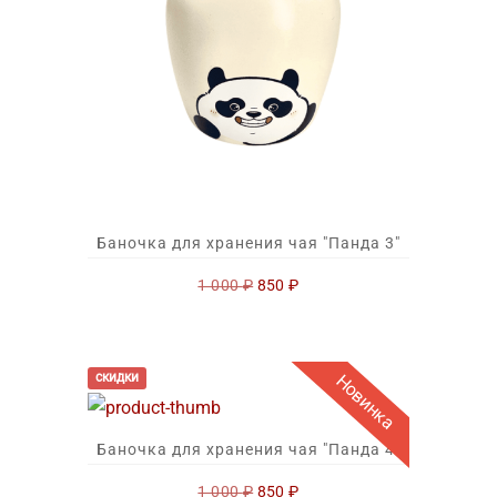
Баночка для хранения чая "Панда 3"
Первоначальная
Текущая
1 000
₽
850
₽
цена
цена:
составляла
850 ₽.
1
000 ₽.
Новинка
скидки
Баночка для хранения чая "Панда 4"
Первоначальная
Текущая
1 000
₽
850
₽