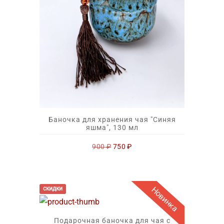
Баночка для хранения чая "Синяя
яшма", 130 мл
Первоначальная
Текущая
900
₽
750
₽
цена
цена:
составляла
750 ₽.
900 ₽.
Новинка
скидки
Подарочная баночка для чая с