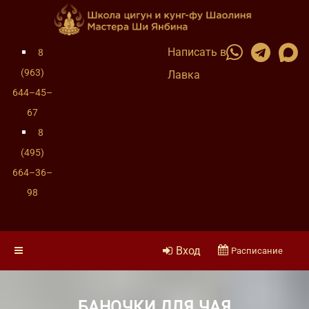
Написать в
8
(963)
Лавка
644–45–
67
8
(495)
664–36–
98
Вход
Расписание
БАНОЧКИ ДЛЯ ЧАЯ