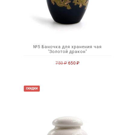
№5 Баночка для хранения чая
"Золотой дракон"
Первоначальная
Текущая
750
₽
650
₽
цена
цена:
составляла
650 ₽.
750 ₽.
скидки