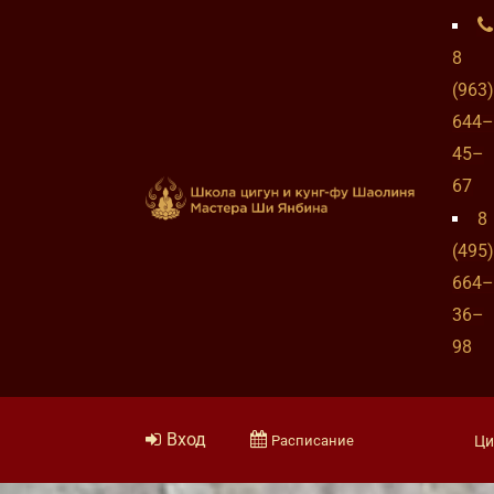
8
(963)
644–
45–
67
8
(495)
664–
36–
98
Вход
Расписание
Ци