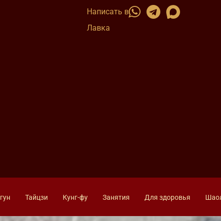
Написать в
Лавка
гун
Тайцзи
Кунг-фу
Занятия
Для здоровья
Шао