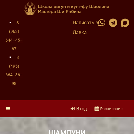
Написать в
8
(963)
Лавка
644–45–
67
8
(495)
664–36–
98
Вход
Расписание
ШАМПУНИ