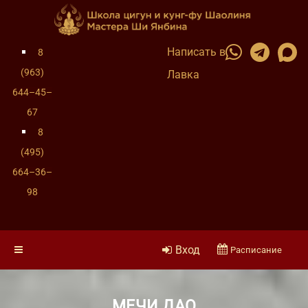
Написать в
8
(963)
Лавка
644–45–
67
8
(495)
664–36–
98
Вход
Расписание
МЕЧИ ДАО