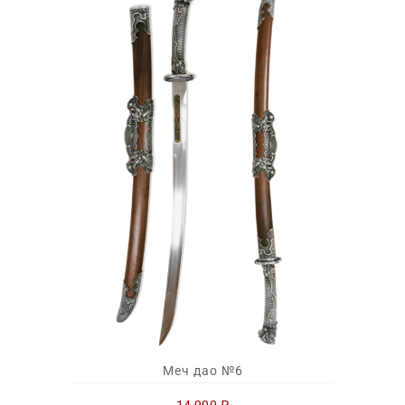
Меч дао №6