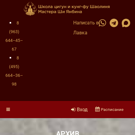
Написать в
8
(963)
Лавка
644–45–
67
8
(495)
664–36–
98
Вход
Расписание
АРХИВ