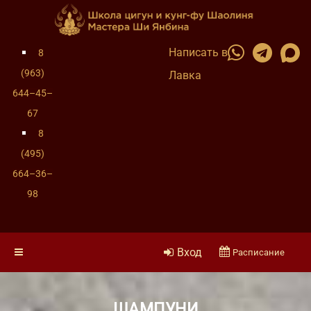
Написать в
8
(963)
Лавка
644–45–
67
8
(495)
664–36–
98
Вход
Расписание
ШАМПУНИ