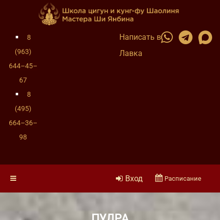
Написать в
8
(963)
Лавка
644–45–
67
8
(495)
664–36–
98
Вход
Расписание
ПУДРА