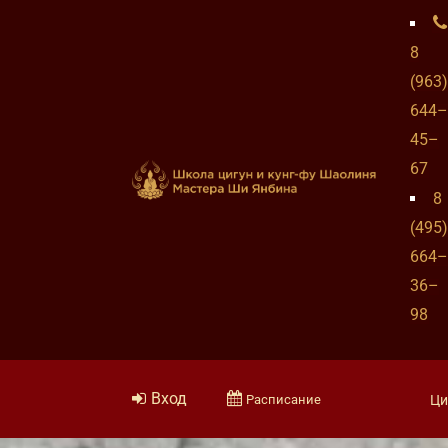
8
(963)
644–
45–
67
8
(495)
664–
36–
98
Вход
Расписание
Ци