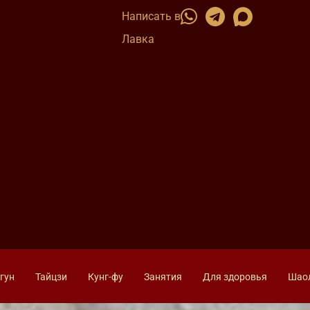
Написать в
Лавка
гун
Тайцзи
Кунг-фу
Занятия
Для здоровья
Шао