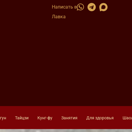
Написать в
Лавка
гун
Тайцзи
Кунг-фу
Занятия
Для здоровья
Шао