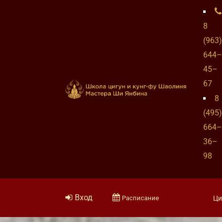
8
(963)
644–
45–
67
8
(495)
664–
36–
98
Вход
Расписание
Ци