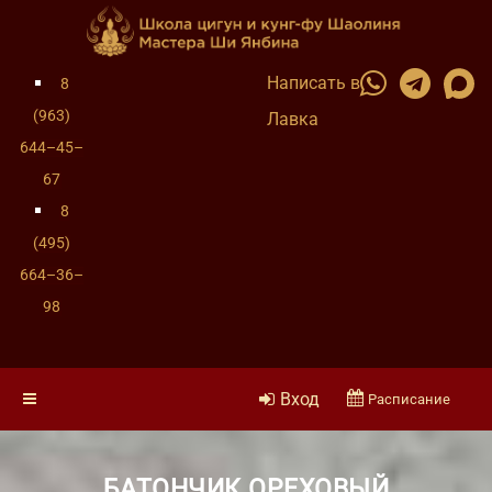
Написать в
8
(963)
Лавка
644–45–
67
8
(495)
664–36–
98
Вход
Расписание
БАТОНЧИК ОРЕХОВЫЙ