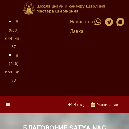
Написать в
8
(963)
Лавка
644–45–
67
8
(495)
664–36–
98
Вход
Расписание
БЛАГОВОНИЕ SATYA NAG